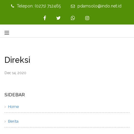
Telepon: (0271) 712465
pdamsolo@indo.net.id
Direksi
Dec 14, 2020
SIDEBAR
Home
Berita