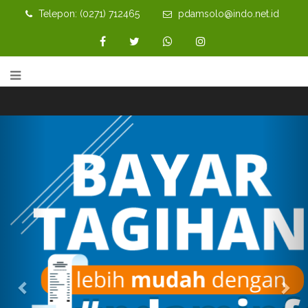
Telepon: (0271) 712465
pdamsolo@indo.net.id
Previous
Nex